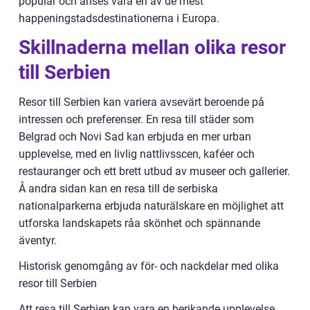
populär och anses vara en av de mest
happeningstadsdestinationerna i Europa.
Skillnaderna mellan olika resor
till Serbien
Resor till Serbien kan variera avsevärt beroende på
intressen och preferenser. En resa till städer som
Belgrad och Novi Sad kan erbjuda en mer urban
upplevelse, med en livlig nattlivsscen, kaféer och
restauranger och ett brett utbud av museer och gallerier.
Å andra sidan kan en resa till de serbiska
nationalparkerna erbjuda naturälskare en möjlighet att
utforska landskapets råa skönhet och spännande
äventyr.
Historisk genomgång av för- och nackdelar med olika
resor till Serbien
Att resa till Serbien kan vara en berikande upplevelse,