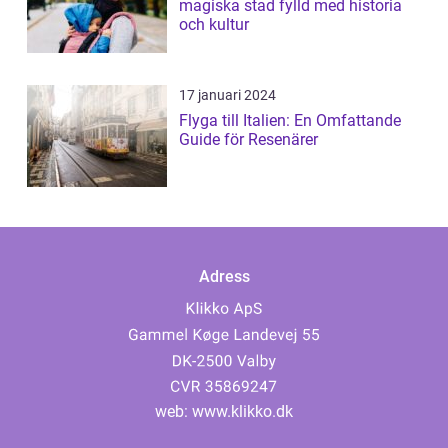
magiska stad fylld med historia
och kultur
17 januari 2024
Flyga till Italien: En Omfattande
Guide för Resenärer
Adress
web:
www.klikko.dk