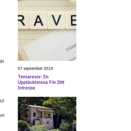
bär
07 september 2024
Temaresor: En
Upptäcktsresa För Ditt
Intresse
 ut
som