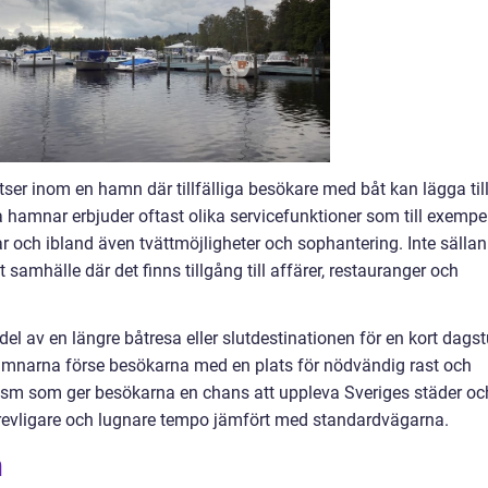
tser inom en hamn där tillfälliga besökare med båt kan lägga til
 hamnar erbjuder oftast olika servicefunktioner som till exempe
schar och ibland även tvättmöjligheter och sophantering. Inte sällan
t samhälle där det finns tillgång till affärer, restauranger och
el av en längre båtresa eller slutdestinationen för en kort dagst
amnarna förse besökarna med en plats för nödvändig rast och
urism som ger besökarna en chans att uppleva Sveriges städer oc
tt trevligare och lugnare tempo jämfört med standardvägarna.
n