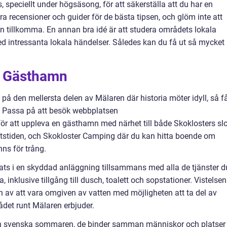
s, speciellt under högsäsong, för att säkerställa att du har en
ra recensioner och guider för de bästa tipsen, och glöm inte att
n tillkomma. En annan bra idé är att studera områdets lokala
ed intressanta lokala händelser. Således kan du få ut så mycket
s Gästhamn
 på den mellersta delen av Mälaren där historia möter idyll, så f
. Passa på att besök webbplatsen
r att uppleva en gästhamn med närhet till både Skoklosters slo
stiden, och Skokloster Camping där du kan hitta boende om
nns för trång.
ats i en skyddad anläggning tillsammans med alla de tjänster d
inklusive tillgång till dusch, toalett och sopstationer. Vistelsen
 av att vara omgiven av vatten med möjligheten att ta del av
det runt Mälaren erbjuder.
en svenska sommaren, de binder samman människor och platser