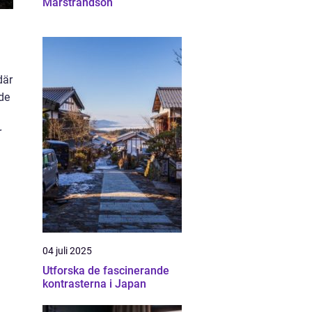
Marstrandsön
där
de
r
l
04 juli 2025
Utforska de fascinerande
kontrasterna i Japan