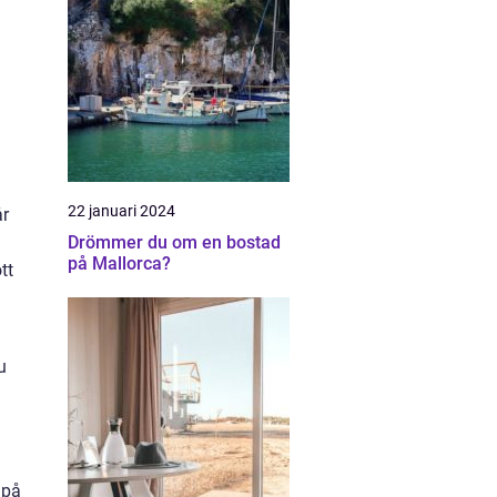
22 januari 2024
år
Drömmer du om en bostad
på Mallorca?
tt
u
 på