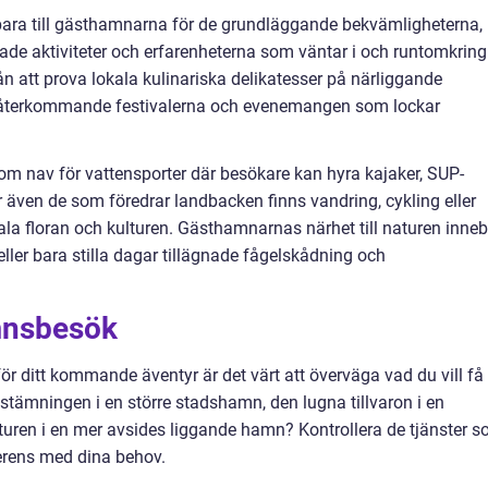
 bara till gästhamnarna för de grundläggande bekvämligheterna,
ade aktiviteter och erfarenheterna som väntar i och runtomkring
n att prova lokala kulinariska delikatesser på närliggande
fta återkommande festivalerna och evenemangen som lockar
om nav för vattensporter där besökare kan hyra kajaker, SUP-
r även de som föredrar landbacken finns vandring, cykling eller
kala floran och kulturen. Gästhamnarnas närhet till naturen inne
eller bara stilla dagar tillägnade fågelskådning och
mnsbesök
för ditt kommande äventyr är det värt att överväga vad du vill få
e stämningen i en större stadshamn, den lugna tillvaron i en
uren i en mer avsides liggande hamn? Kontrollera de tjänster 
verens med dina behov.