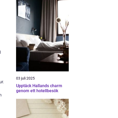
l
l
03 juli 2025
ur.
Upptäck Hallands charm
genom ett hotellbesök
h