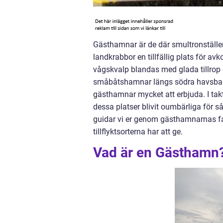
Gästhamnar är de där smultronställe
landkrabbor en tillfällig plats för a
vågskvalp blandas med glada tillrop o
småbåtshamnar längs södra havsbandet,
gästhamnar mycket att erbjuda. I takt 
dessa platser blivit oumbärliga för så
guidar vi er genom gästhamnarnas fa
tillflyktsorterna har att ge.
Vad är en Gästhamn