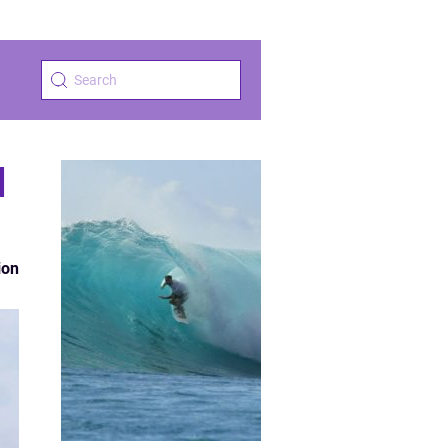
d
ion