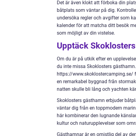
Det är även klokt att förboka din plat
båtplats som väntar på dig. Kontrolle
undersöka regler och avgifter som ka
kalender för att matcha ditt besök m
som möjligt av din vistelse.
Upptäck Skokloster
Om du är på utkik efter en upplevelse
du inte missa Skoklosters gästhamn
https://www.skoklostercamping.se/ fö
en remarkabel byggnad från stormakt
natten skulle bli lång och yachten kä
Skoklosters gästhamn erbjuder båtpl
väntar dig från en toppmodern marina, 
här kombinerar den lugnande känslan
kultur och naturupplevelser som områ
Gästhamnar är en omistlig del av d