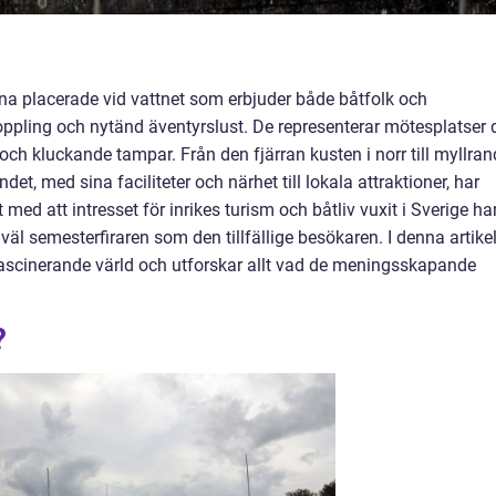
na placerade vid vattnet som erbjuder både båtfolk och
vkoppling och nytänd äventyrslust. De representerar mötesplatser 
ch kluckande tampar. Från den fjärran kusten i norr till myllran
 med sina faciliteter och närhet till lokala attraktioner, har
med att intresset för inrikes turism och båtliv vuxit i Sverige ha
väl semesterfiraren som den tillfällige besökaren. I denna artike
scinerande värld och utforskar allt vad de meningsskapande
?