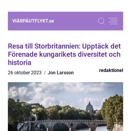
VIÄRPÅUTFLYKT.
se
Resa till Storbritannien: Upptäck det
Förenade kungarikets diversitet och
historia
redaktionel
26 oktober 2023
Jon Larsson