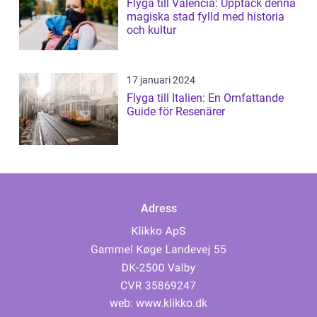
Flyga till Valencia: Upptäck denna
magiska stad fylld med historia
och kultur
17 januari 2024
Flyga till Italien: En Omfattande
Guide för Resenärer
Adress
web:
www.klikko.dk