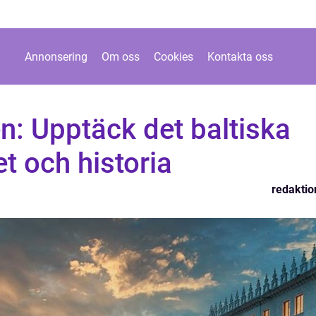
Annonsering
Om oss
Cookies
Kontakta oss
en: Upptäck det baltiska
t och historia
redaktio