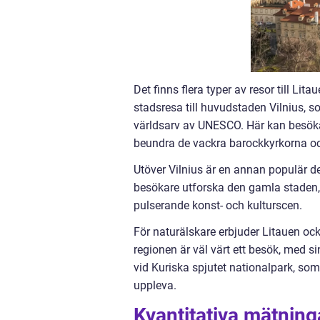
Det finns flera typer av resor till Li
stadsresa till huvudstaden Vilnius, 
världsarv av UNESCO. Här kan besöka
beundra de vackra barockkyrkorna o
Utöver Vilnius är en annan populär d
besökare utforska den gamla staden
pulserande konst- och kulturscen.
För naturälskare erbjuder Litauen oc
regionen är väl värt ett besök, med 
vid Kuriska spjutet nationalpark, som
uppleva.
Kvantitativa mätninga