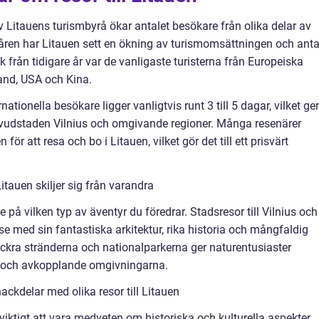
Litauens turismbyrå ökar antalet besökare från olika delar av
 åren har Litauen sett en ökning av turismomsättningen och anta
k från tidigare år var de vanligaste turisterna från Europeiska
land, USA och Kina.
ationella besökare ligger vanligtvis runt 3 till 5 dagar, vilket ger
 huvudstaden Vilnius och omgivande regioner. Många resenärer
för att resa och bo i Litauen, vilket gör det till ett prisvärt
Litauen skiljer sig från varandra
e på vilken typ av äventyr du föredrar. Stadsresor till Vilnius och
se med sin fantastiska arkitektur, rika historia och mångfaldig
vackra stränderna och nationalparkerna ger naturentusiaster
a och avkopplande omgivningarna.
ckdelar med olika resor till Litauen
t viktigt att vara medveten om historiska och kulturella aspekter