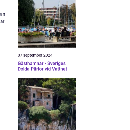
dan
gar
07 september 2024
Gästhamnar - Sveriges
Dolda Pärlor vid Vattnet