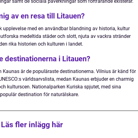
ngar samt de sociala påverkningar som fortfarande existerar.
ig av en resa till Litauen?
nik upplevelse med en användbar blandning av historia, kultur
 utforska medeltida städer och slott, njuta av vackra stränder
en rika historien och kulturen i landet.
e destinationerna i Litauen?
h Kaunas är de populäraste destinationerna. Vilnius är känd för
UNESCO:s världsarvslista, medan Kaunas erbjuder en charmig
och kulturscen. Nationalparken Kuriska spjutet, med sina
populär destination för naturälskare.
Läs fler inlägg här