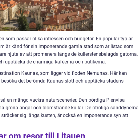
tauen som passar olika intressen och budgetar. En populär typ är
som är känd för sin imponerande gamla stad som är listad som
re njuta av att promenera längs de kullerstensbelagda gatorna,
ch upptäcka de charmiga kaféerna och butikerna.
estination Kaunas, som ligger vid floden Nemunas. Här kan
, besöka det berömda Kaunas slott och upptäcka stadens
kså en mängd vackra naturscenerier. Den bördiga Plenvisa
sina gröna ängar och blomstrande kullar. De otroliga sanddynern
 sträcker sig längs kusten, är också en imponerande syn att
r om resor till Litauen