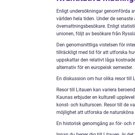
Enligt undersökningar genomförda av 
världen hela tiden. Under de senaste
övernattningsbesökare. Enligt statisti
unionen, följt av besökare från Ryss
Den genomsnittliga vistelsen för intern
tillräckligt med tid för att utforska
uppskattar den relativt låga kostnaden 
alternativ för en europeisk semester.
En diskussion om hur olika resor till 
Resor till Litauen kan variera beroend
Kaunas erbjuder en kulturell upplevel
konst- och kulturscen. Resor till de 
möjlighet att utforska de naturskön
En historisk genomgång av för- och na
Innan du beger dig till Litauen, är de