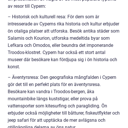
av resor till Cypern:
– Historisk och kulturell resa: För dem som är
intresserade av Cyperns rika historia och kultur erbjuder
ön otaliga platser att utforska. Besök antika städer som
Salamis och Kourion, utforska medeltida byar som
Lefkara och Omodos, eller beundra det imponerande
Troodos-klostret. Cypern har också ett stort antal
museer där besökare kan fördjupa sig i ön historia och
konst.
– Äventyrsresa: Den geografiska mångfalden i Cypern
gör det till en perfekt plats för en äventyrsresa.
Besökare kan vandra i Troodos-bergen, åka
mountainbike längs kuststigar, eller prova på
vattensporter som kitesurfing och paragliding. Ön
erbjuder också möjligheter till båtturer, fiskeutflykter och
jeep safari för att upptäcka de mer avlägsna och
otillgängliga delarna av öns natur.