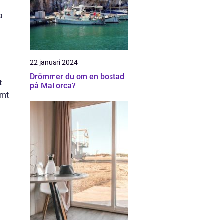
a
22 januari 2024
e
Drömmer du om en bostad
t
på Mallorca?
rmt