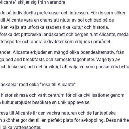
licante” skiljer sig från varandra
oende på individuella preferenser och intressen. För de som söker
till Alicante vara en chans att njuta av sol och bad på de
an välja att utforska stadens rika kultur och historia.
tforska det pittoreska landskapet och bergen runt Alicante, med
tensporter och andra aktiviteter som erbjuds i området.
endet. Alicante erbjuder en mängd olika boendealternativ, från
liga bed and breakfasts och semesterlägenheter. Varje typ av
ch lockelser, och det är viktigt att välja en som passar ens beh
ckdelar med olika ”resa till Alicante”
historisk resa och varit centrum för olika civilisationer genom
h kultur erbjuder besökare en unik upplevelse.
esa till Alicante är den vackra naturen och de fantastiska
skönhet gör det till en perfekt plats för avkoppling. Dess närhe
l olika vattensporter.