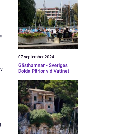
an
07 september 2024
Gästhamnar - Sveriges
ov
Dolda Pärlor vid Vattnet
t