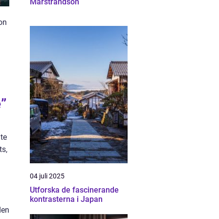
Marstrandsön
ion
e”
nte
ts,
04 juli 2025
Utforska de fascinerande
kontrasterna i Japan
den