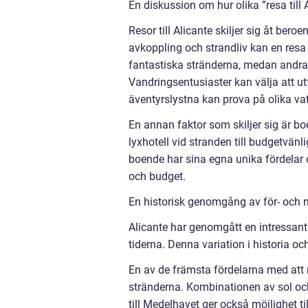
En diskussion om hur olika ”resa till A
Resor till Alicante skiljer sig åt ber
avkoppling och strandliv kan en resa 
fantastiska stränderna, medan andra k
Vandringsentusiaster kan välja att u
äventyrslystna kan prova på olika vat
En annan faktor som skiljer sig är bo
lyxhotell vid stranden till budgetvän
boende har sina egna unika fördelar o
och budget.
En historisk genomgång av för- och na
Alicante har genomgått en intressant 
tiderna. Denna variation i historia oc
En av de främsta fördelarna med att r
stränderna. Kombinationen av sol och 
till Medelhavet ger också möjlighet til