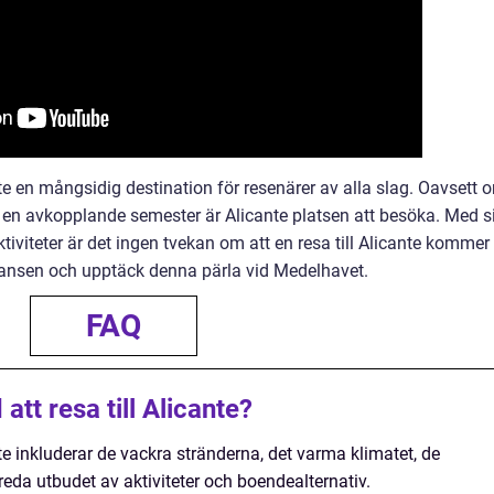
 en mångsidig destination för resenärer av alla slag. Oavsett 
ara en avkopplande semester är Alicante platsen att besöka. Med s
ktiviteter är det ingen tvekan om att en resa till Alicante kommer 
chansen och upptäck denna pärla vid Medelhavet.
FAQ
tt resa till Alicante?
nte inkluderar de vackra stränderna, det varma klimatet, de
reda utbudet av aktiviteter och boendealternativ.