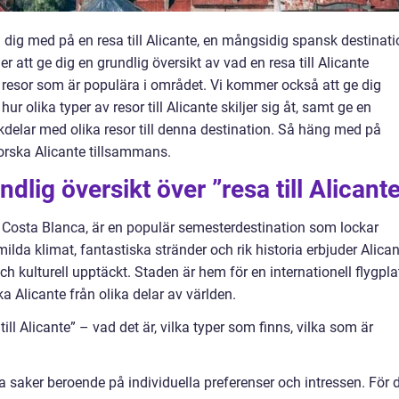
vi dig med på en resa till Alicante, en mångsidig spansk destinat
 att ge dig en grundlig översikt av vad en resa till Alicante
v resor som är populära i området. Vi kommer också att ge dig
r olika typer av resor till Alicante skiljer sig åt, samt ge en
delar med olika resor till denna destination. Så häng med på
forska Alicante tillsammans.
dlig översikt över ”resa till Alicant
 Costa Blanca, är en populär semesterdestination som lockar
ilda klimat, fantastiska stränder och rik historia erbjuder Alica
h kulturell upptäckt. Staden är hem för en internationell flygpla
ka Alicante från olika delar av världen.
ll Alicante” – vad det är, vilka typer som finns, vilka som är
ka saker beroende på individuella preferenser och intressen. För 