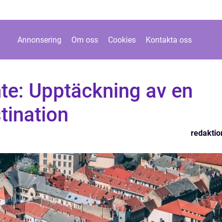
Annonsering
Om oss
Cookies
Kontakta oss
ante: Upptäckning av en
tination
redaktio