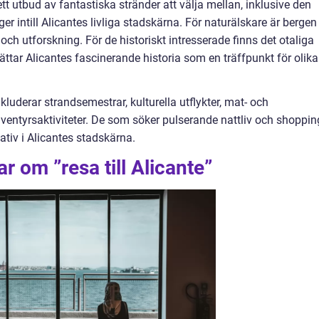
tt utbud av fantastiska stränder att välja mellan, inklusive den
r intill Alicantes livliga stadskärna. För naturälskare är bergen
 och utforskning. För de historiskt intresserade finns det otaliga
tar Alicantes fascinerande historia som en träffpunkt för olika
nkluderar strandsemestrar, kulturella utflykter, mat- och
ventyrsaktiviteter. De som söker pulserande nattliv och shoppin
tiv i Alicantes stadskärna.
r om ”resa till Alicante”