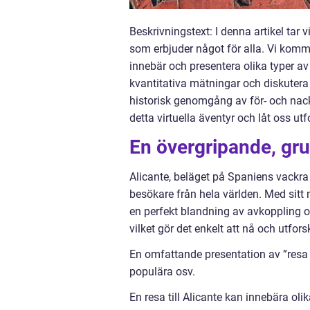
Beskrivningstext: I denna artikel tar 
som erbjuder något för alla. Vi kommer
innebär och presentera olika typer a
kvantitativa mätningar och diskutera hu
historisk genomgång av för- och nack
detta virtuella äventyr och låt oss ut
En övergripande, grun
Alicante, beläget på Spaniens vackra
besökare från hela världen. Med sitt m
en perfekt blandning av avkoppling oc
vilket gör det enkelt att nå och utfors
En omfattande presentation av ”resa ti
populära osv.
En resa till Alicante kan innebära oli