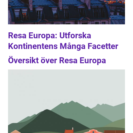
Resa Europa: Utforska
Kontinentens Många Facetter
Översikt över Resa Europa