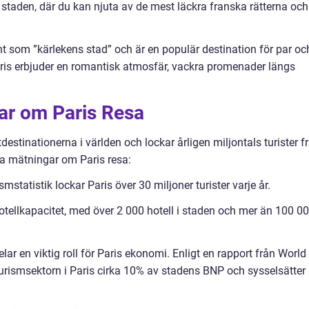
taden, där du kan njuta av de mest läckra franska rätterna och
nt som ”kärlekens stad” och är en populär destination för par oc
Paris erbjuder en romantisk atmosfär, vackra promenader längs
gar om Paris Resa
destinationerna i världen och lockar årligen miljontals turister f
va mätningar om Paris resa:
rismstatistik lockar Paris över 30 miljoner turister varje år.
 hotellkapacitet, med över 2 000 hotell i staden och mer än 100 0
r en viktig roll för Paris ekonomi. Enligt en rapport från World
turismsektorn i Paris cirka 10% av stadens BNP och sysselsätter