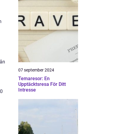
h
rån
07 september 2024
Temaresor: En
Upptäcktsresa För Ditt
Intresse
00