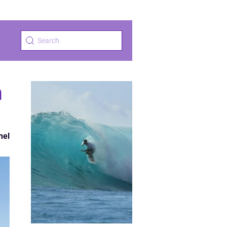
m
nel