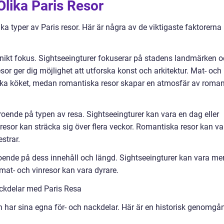
Olika Paris Resor
ka typer av Paris resor. Här är några av de viktigaste faktorerna
t unikt fokus. Sightseeingturer fokuserar på stadens landmärken 
esor ger dig möjlighet att utforska konst och arkitektur. Mat- och
nska köket, medan romantiska resor skapar en atmosfär av roman
roende på typen av resa. Sightseeingturer kan vara en dag eller
resor kan sträcka sig över flera veckor. Romantiska resor kan va
strar.
beroende på dess innehåll och längd. Sightseeingturer kan vara me
mat- och vinresor kan vara dyrare.
ckdelar med Paris Resa
ch har sina egna för- och nackdelar. Här är en historisk genomgå