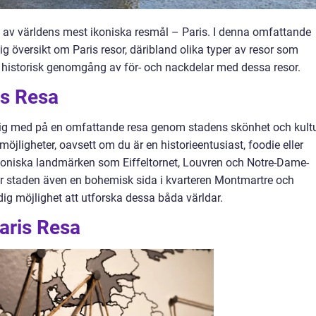
 ett av världens mest ikoniska resmål – Paris. I denna omfattande
ig översikt om Paris resor, däribland olika typer av resor som
 historisk genomgång av för- och nackdelar med dessa resor.
is Resa
 dig med på en omfattande resa genom stadens skönhet och kultu
möjligheter, oavsett om du är en historieentusiast, foodie eller
 ikoniska landmärken som Eiffeltornet, Louvren och Notre-Dame-
ar staden även en bohemisk sida i kvarteren Montmartre och
r dig möjlighet att utforska dessa båda världar.
aris Resa