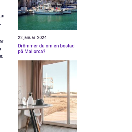
kar
,
22 januari 2024
er
Drömmer du om en bostad
r
på Mallorca?
r.