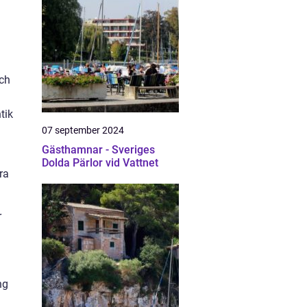
och
tik
07 september 2024
Gästhamnar - Sveriges
Dolda Pärlor vid Vattnet
ra
r
ng