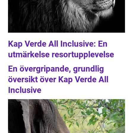
Kap Verde All Inclusive: En
utmärkelse resortupplevelse
En övergripande, grundlig
översikt över Kap Verde All
Inclusive