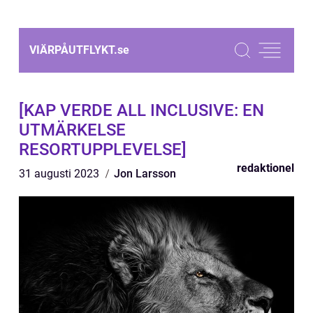
VIÄRPÅUTFLYKT.
se
[KAP VERDE ALL INCLUSIVE: EN
UTMÄRKELSE
RESORTUPPLEVELSE]
redaktionel
31 augusti 2023
Jon Larsson