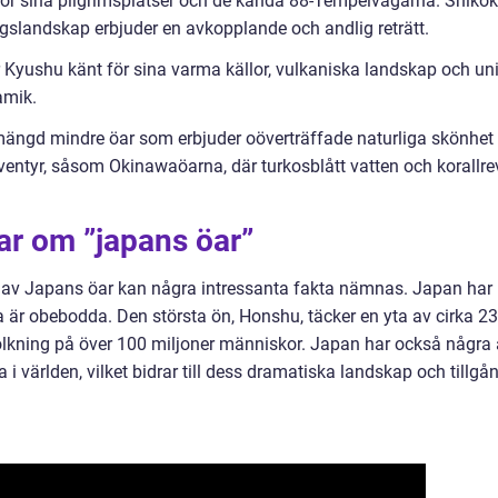
för sina pilgrimsplatser och de kända 88-Tempelvägarna. Shiko
gslandskap erbjuder en avkopplande och andlig reträtt.
r Kyushu känt för sina varma källor, vulkaniska landskap och un
amik.
mängd mindre öar som erbjuder oöverträffade naturliga skönhet
 äventyr, såsom Okinawaöarna, där turkosblått vatten och korallre
ar om ”japans öar”
ar av Japans öar kan några intressanta fakta nämnas. Japan har
sta är obebodda. Den största ön, Honshu, täcker en yta av cirka 2
olkning på över 100 miljoner människor. Japan har också några
i världen, vilket bidrar till dess dramatiska landskap och tillgå