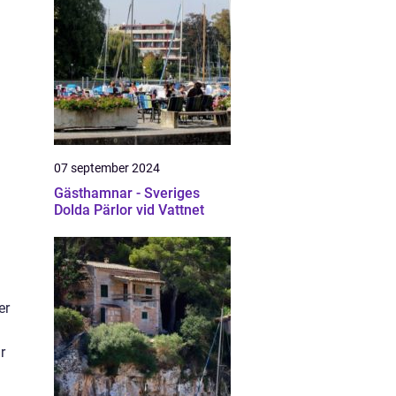
07 september 2024
Gästhamnar - Sveriges
Dolda Pärlor vid Vattnet
er
r