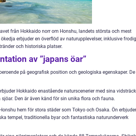
 havet från Hokkaido norr om Honshu, landets största och mest
a ökedja erbjuder en överflöd av naturupplevelser, inklusive frodi
ränder och historiska platser.
tation av ”japans öar”
r beroende på geografisk position och geologiska egenskaper. De
erbjuder Hokkaido enastående naturscenerier med sina vidsträck
sjöar. Den är även känd för sin unika flora och fauna.
 Honshu hem för stora städer som Tokyo och Osaka. Ön erbjude
iska tempel, traditionella byar och fantastiska naturunderverk