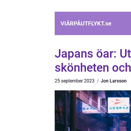
VIÄRPÅUTFLYKT.
se
Japans öar: Ut
skönheten oc
25 september 2023
Jon Larsson