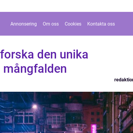
Annonsering
Om oss
Cookies
Kontakta oss
forska den unika
h mångfalden
redaktio