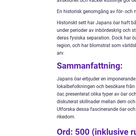
avskildhet och vacker kustlinje gör det
En historisk genomgång av för- och 
Historiskt sett har Japans öar haft bå
under perioder av inbördeskrig och s
deras fysiska separation. Dock har öar
region, och har blomstrat som världs
arv.
Sammanfattning:
Japans öar erbjuder en imponerande 
lokalbefolkningen och besökare från h
öar, presenterat olika typer av öar o
diskuterat skillnader mellan dem och
Utforska dessa fascinerande öar och b
rikedom.
Ord: 500 (inklusive r