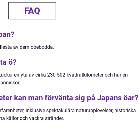
FAQ
pan?
 flesta av dem obebodda.
ta ö?
äcker en yta av cirka 230 502 kvadratkilometer och har en
änniskor.
heter kan man förvänta sig på Japans öar?
rfarenheter, inklusive spektakulära naturupplevelser, historiska
rma källor och vackra stränder.