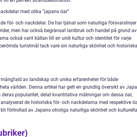
 till en perfekt stranddestination.
nackdelar med olika ”japans öar”
de för- och nackdelar. De har tjänat som naturliga försvarslinjer
trider, men har också begränsat lantbruk och handel på grund av
na också varit källan till en unik kultur och identitet för varje
berömda turistmål tack vare sin naturliga skönhet och historisk
mångfald av landskap och unika erfarenheter för både
ela världen. Denna artikel har gett en grundlig översikt av Jap
ch deras popularitet, delat kvantitativa mätningar om dessa öar,
 analyserat de historiska för- och nackdelarna med respektive öa
li förtrollad av Japans otroliga naturliga skönhet och kulturell
ubriker)