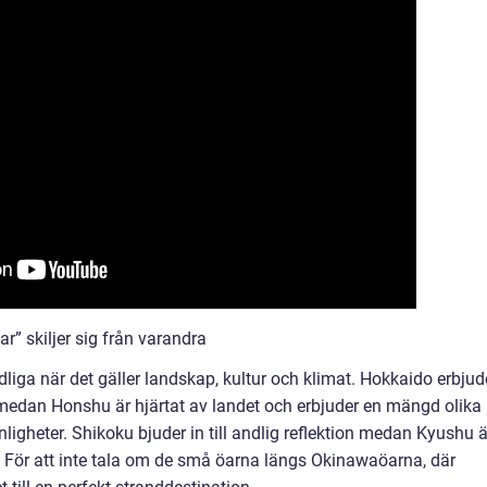
r” skiljer sig från varandra
liga när det gäller landskap, kultur och klimat. Hokkaido erbjud
 medan Honshu är hjärtat av landet och erbjuder en mängd olika
igheter. Shikoku bjuder in till andlig reflektion medan Kyushu ä
r. För att inte tala om de små öarna längs Okinawaöarna, där