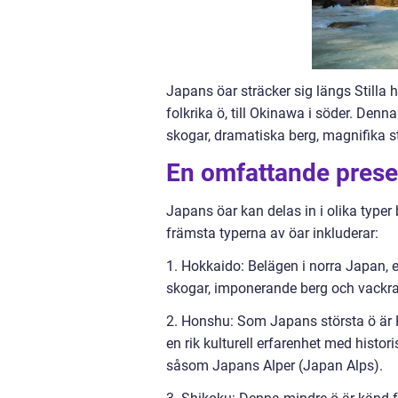
Japans öar sträcker sig längs Stilla
folkrika ö, till Okinawa i söder. Denn
skogar, dramatiska berg, magnifika st
En omfattande presen
Japans öar kan delas in i olika type
främsta typerna av öar inkluderar:
1. Hokkaido: Belägen i norra Japan, 
skogar, imponerande berg och vackra 
2. Honshu: Som Japans största ö är
en rik kulturell erfarenhet med histor
såsom Japans Alper (Japan Alps).