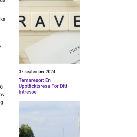
kus
ika
v
07 september 2024
Temaresor: En
Upptäcktsresa För Ditt
30
Intresse
 av
ng