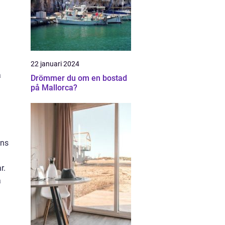
22 januari 2024
a
Drömmer du om en bostad
på Mallorca?
ans
r.
a