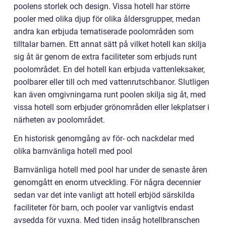
poolens storlek och design. Vissa hotell har större
pooler med olika djup för olika åldersgrupper, medan
andra kan erbjuda tematiserade poolområden som
tilltalar barnen. Ett annat sätt på vilket hotell kan skilja
sig åt är genom de extra faciliteter som erbjuds runt
poolområdet. En del hotell kan erbjuda vattenleksaker,
poolbarer eller till och med vattenrutschbanor. Slutligen
kan även omgivningarna runt poolen skilja sig åt, med
vissa hotell som erbjuder grönområden eller lekplatser i
närheten av poolområdet.
En historisk genomgång av för- och nackdelar med
olika barnvänliga hotell med pool
Barnvänliga hotell med pool har under de senaste åren
genomgått en enorm utveckling. För några decennier
sedan var det inte vanligt att hotell erbjöd särskilda
faciliteter för barn, och pooler var vanligtvis endast
avsedda för vuxna. Med tiden insåg hotellbranschen