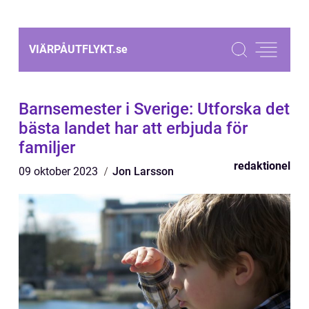
VIÄRPÅUTFLYKT.
se
Barnsemester i Sverige: Utforska det
bästa landet har att erbjuda för
familjer
redaktionel
09 oktober 2023
Jon Larsson