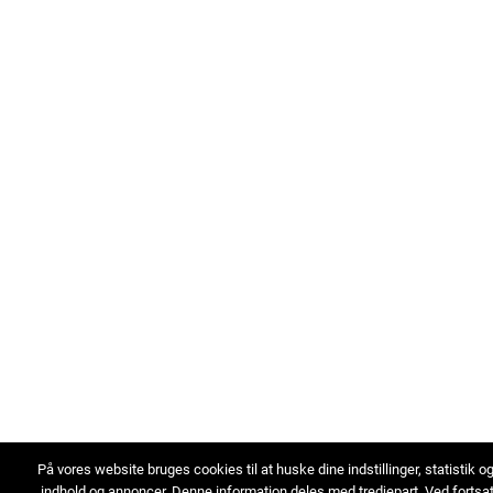
På vores website bruges cookies til at huske dine indstillinger, statistik o
indhold og annoncer. Denne information deles med tredjepart. Ved fortsa