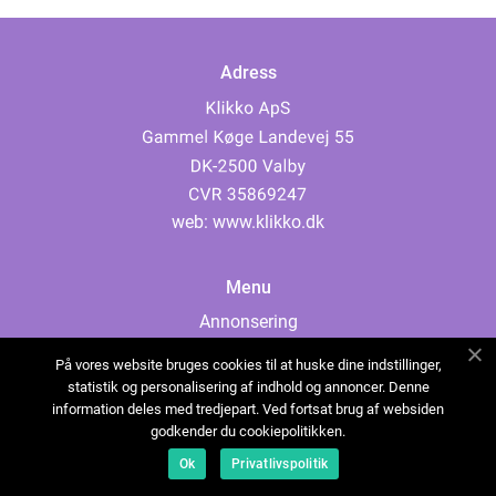
Adress
web:
www.klikko.dk
Menu
Annonsering
Om oss
På vores website bruges cookies til at huske dine indstillinger,
Cookies
statistik og personalisering af indhold og annoncer. Denne
information deles med tredjepart. Ved fortsat brug af websiden
Kontakta oss
godkender du cookiepolitikken.
Sitemap
Ok
Privatlivspolitik