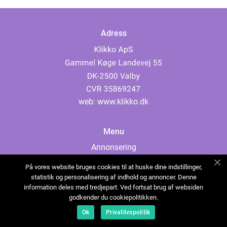
Adress
web:
www.klikko.dk
Menu
Annonsering
Om oss
På vores website bruges cookies til at huske dine indstillinger,
Cookies
statistik og personalisering af indhold og annoncer. Denne
information deles med tredjepart. Ved fortsat brug af websiden
Kontakta oss
godkender du cookiepolitikken.
Sitemap
Ok
Privatlivspolitik